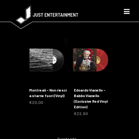
Montreali – Non riesci
Edoardo Vianello –
a starne fuori (Vinyl)
Babbo Vianello
(Exclusive Red Vinyl
€
20,00
Edition)
€
22,90
Questo sito