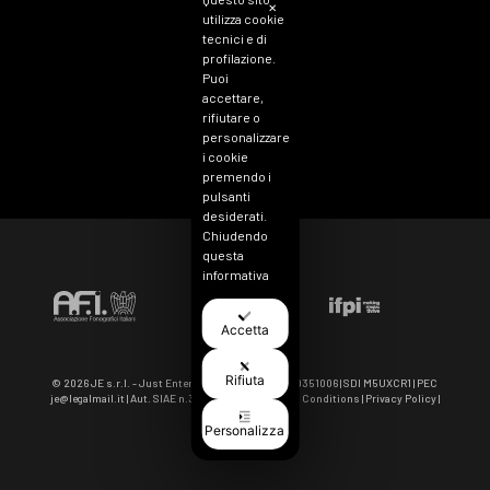
✕
utilizza cookie
tecnici e di
profilazione.
Puoi
accettare,
rifiutare o
personalizzare
i cookie
premendo i
pulsanti
desiderati.
Chiudendo
questa
informativa
continuerai
senza
Accetta
accettare.
Accettando,
sei
Rifiuta
© 2026 JE s.r.l. - Just Entertainment | VAT IT 11040351006 | SDI M5UXCR1 | PEC
consapevole
je@legalmail.it
| Aut. SIAE n.3964-5/I/3600 |
Term & Conditions
|
Privacy Policy
|
che i tuoi dati
Cookie Policy
Personalizza
personali
Italiano
possono
essere