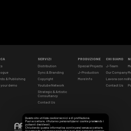
ICA
SERVIZI
PRODUZIONE
CHI SIAMO
N
ts
Distribution
Special Projects
J-Team
M
logue
Sync & Branding
J-Production
Our Company
M
rds & Publishing
Copyright
More Info
Lavora con noi
Yo
 your demo
Youtube Network
Contact Us
Po
Strategic & Artistic
Consultancy
Contact Us
Questo sito utilizza cookie tecnici e di profilazione.
Puoi accettare, rifiutare o personalizzare i cookie premendo i
✕
pulsanti desiderati.
Chiudendo questa informativa continuerai senza accettare.
Accettando, sei consapevole che i tuoi dati personali possono