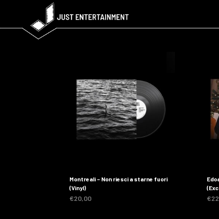
Montreali – Non riesci a starne fuori
Edoa
(Vinyl)
(Exc
€
20,00
€
22