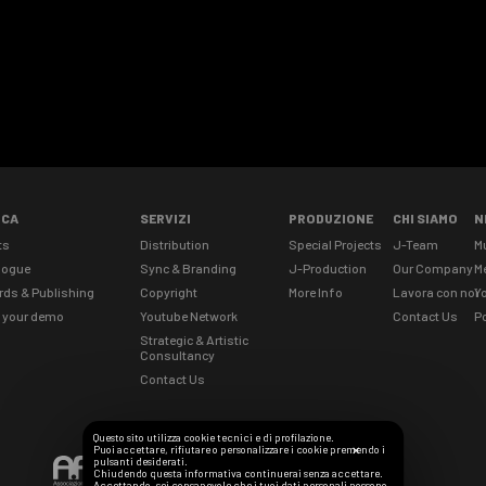
ICA
SERVIZI
PRODUZIONE
CHI SIAMO
N
ts
Distribution
Special Projects
J-Team
M
logue
Sync & Branding
J-Production
Our Company
M
rds & Publishing
Copyright
More Info
Lavora con noi
Yo
 your demo
Youtube Network
Contact Us
Po
Strategic & Artistic
Consultancy
Contact Us
Questo sito utilizza cookie tecnici e di profilazione.
Puoi accettare, rifiutare o personalizzare i cookie premendo i
✕
pulsanti desiderati.
Chiudendo questa informativa continuerai senza accettare.
Accettando, sei consapevole che i tuoi dati personali possono