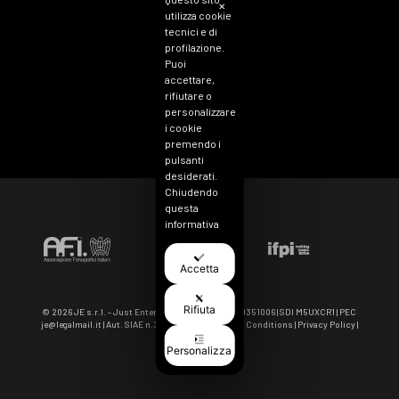
✕
utilizza cookie
tecnici e di
profilazione.
Puoi
accettare,
rifiutare o
personalizzare
i cookie
premendo i
pulsanti
desiderati.
Chiudendo
questa
informativa
continuerai
senza
Accetta
accettare.
Accettando,
sei
Rifiuta
© 2026 JE s.r.l. - Just Entertainment | VAT IT 11040351006 | SDI M5UXCR1 | PEC
consapevole
je@legalmail.it
| Aut. SIAE n.3964-5/I/3600 |
Term & Conditions
|
Privacy Policy
|
che i tuoi dati
Cookie Policy
Personalizza
personali
Italiano
possono
essere